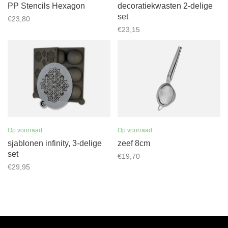
PP Stencils Hexagon
decoratiekwasten 2-delige
set
€23,80
€23,15
Op voorraad
Op voorraad
sjablonen infinity, 3-delige
zeef 8cm
set
€19,70
€29,95