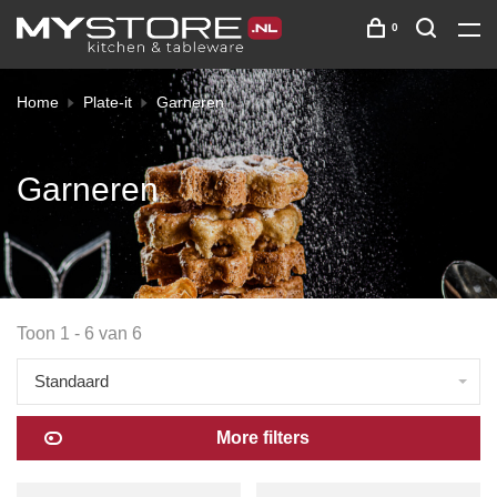
0
Home
Plate-it
Garneren
Garneren
Toon 1 - 6 van 6
Standaard
More filters