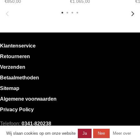
€850,00
€1.065,00
€1
Klantenservice
Retourneren
Verzenden
Betaalmethoden
Sitemap
Algemene voorwaarden
Privacy Policy
Telefoon:
0341-820238
E-mail:
klantenservice@mystore.nl
Wij slaan cookies op om onze website
Ja
Nee
Meer over