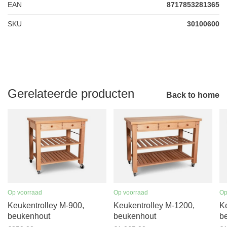
EAN
8717853281365
SKU
30100600
Gerelateerde producten
Back to home
Op voorraad
Op voorraad
Op
Keukentrolley M-900,
Keukentrolley M-1200,
K
beukenhout
beukenhout
b