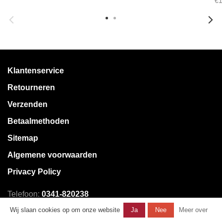
€1
Klantenservice
Retourneren
Verzenden
Betaalmethoden
Sitemap
Algemene voorwaarden
Privacy Policy
Telefoon:
0341-820238
E-mail:
klantenservice@mystore.nl
Wij slaan cookies op om onze website
Ja
Nee
Meer over