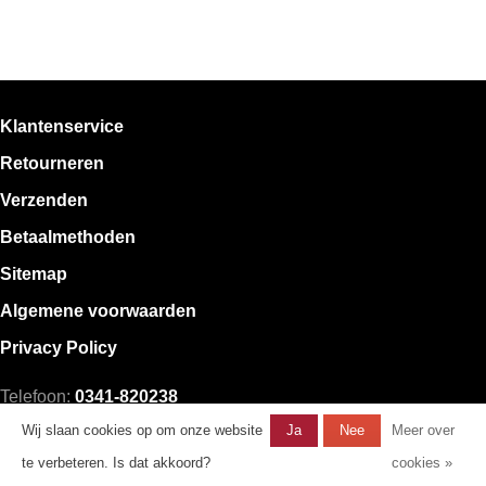
Klantenservice
Retourneren
Verzenden
Betaalmethoden
Sitemap
Algemene voorwaarden
Privacy Policy
Telefoon:
0341-820238
E-mail:
klantenservice@mystore.nl
Wij slaan cookies op om onze website
Ja
Nee
Meer over
te verbeteren. Is dat akkoord?
cookies »