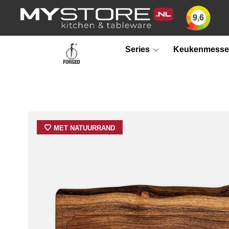
9,6
Series
Keukenmess
MET NATUURRAND