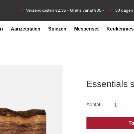
Verzendkosten €2,95 - Gratis vanaf €35,-
30 dagen 
en
Aanzetstalen
Spiezen
Messenset
Keukenmesa
Essentials s
Aantal:
-
+
To