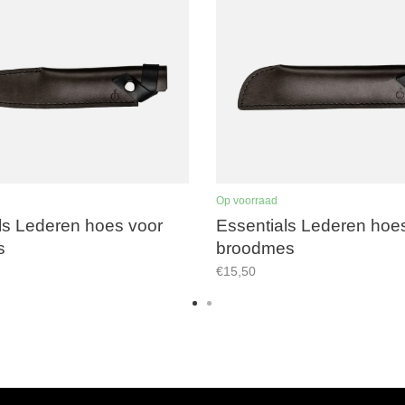
Op voorraad
ls Lederen hoes voor
Essentials Lederen hoe
s
broodmes
€15,50