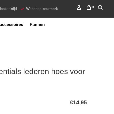
0
bedenktijd
Webshop keurmerk
ccessoires
Pannen
ntials lederen hoes voor
€14,95