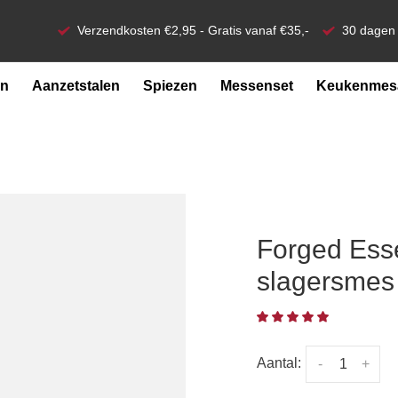
Verzendkosten €2,95 - Gratis vanaf €35,-
30 dagen 
en
Aanzetstalen
Spiezen
Messenset
Keukenmesa
Forged Esse
slagersmes
Aantal:
-
+