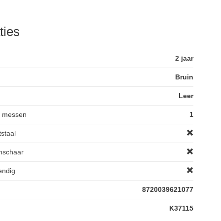
ties
2 jaar
Bruin
Leer
l messen
1
staal
nschaar
endig
8720039621077
K37115