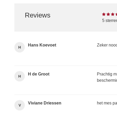
Reviews
5 sterr
Hans Koevoet
Zeker nood
H
H de Groot
Prachtig m
H
beschermin
Viviane Driessen
het mes pas
V