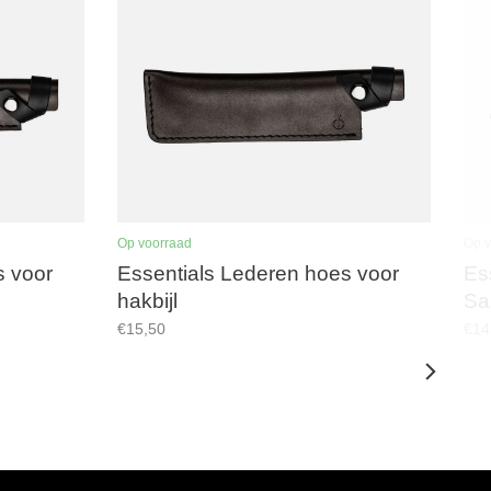
Op voorraad
Op v
s voor
Essentials Lederen hoes voor
Es
hakbijl
Sa
€15,50
€14