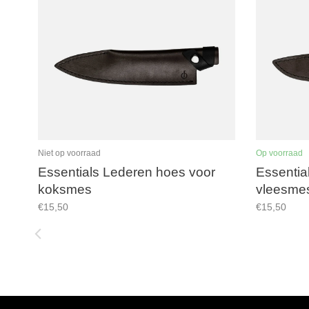
Niet op voorraad
Op voorraad
Essentials Lederen hoes voor
Essentia
koksmes
vleesme
€15,50
€15,50