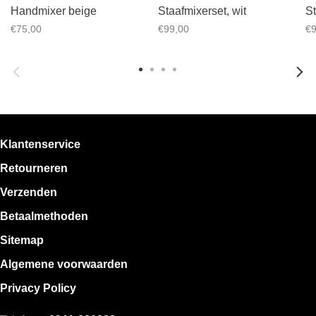
Handmixer beige
Staafmixerset, wit
St
€75,00
€99,00
€9
Klantenservice
Retourneren
Verzenden
Betaalmethoden
Sitemap
Algemene voorwaarden
Privacy Policy