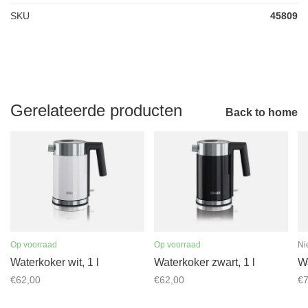
SKU
45809
Gerelateerde producten
Back to home
Op voorraad
Op voorraad
Ni
Waterkoker wit, 1 l
Waterkoker zwart, 1 l
Wa
€62,00
€62,00
€7