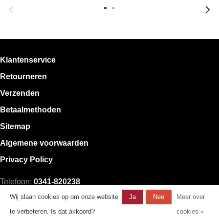
Klantenservice
Retourneren
Verzenden
Betaalmethoden
Sitemap
Algemene voorwaarden
Privacy Policy
Telefoon:
0341-820238
E-mail:
klantenservice@mystore.nl
Wij slaan cookies op om onze website
Ja
Nee
Meer over
te verbeteren. Is dat akkoord?
cookies »