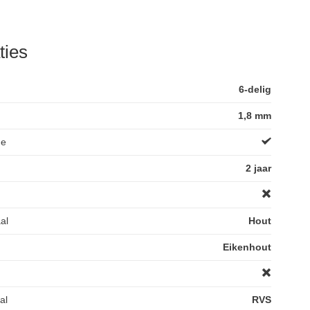
ties
6-delig
1,8 mm
de
2 jaar
al
Hout
Eikenhout
al
RVS