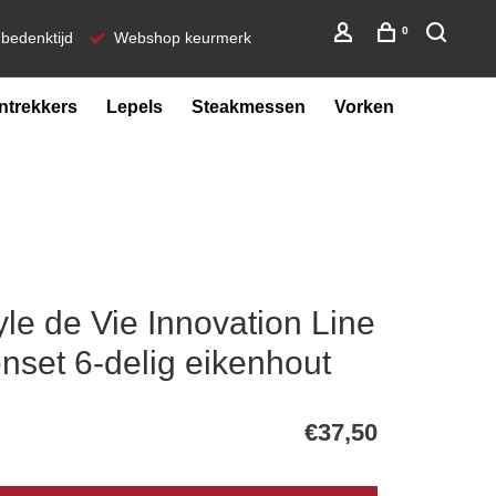
0
bedenktijd
Webshop keurmerk
ntrekkers
Lepels
Steakmessen
Vorken
yle de Vie Innovation Line
set 6-delig eikenhout
€37,50