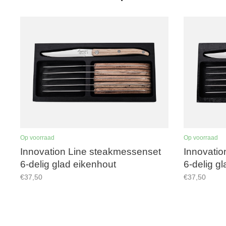
Op voorraad
Op voorraad
Innovation Line steakmessenset
Innovatio
6-delig glad eikenhout
6-delig g
€37,50
€37,50