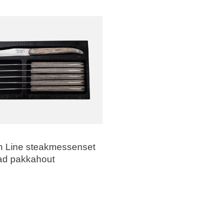
n Line steakmessenset
lad pakkahout