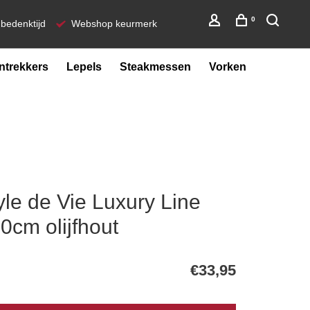
0
bedenktijd
Webshop keurmerk
ntrekkers
Lepels
Steakmessen
Vorken
yle de Vie Luxury Line
cm olijfhout
€33,95