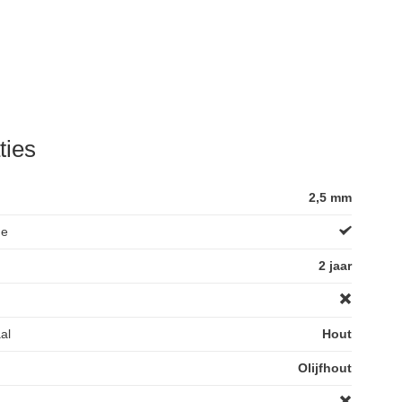
ties
2,5 mm
de
2 jaar
al
Hout
Olijfhout