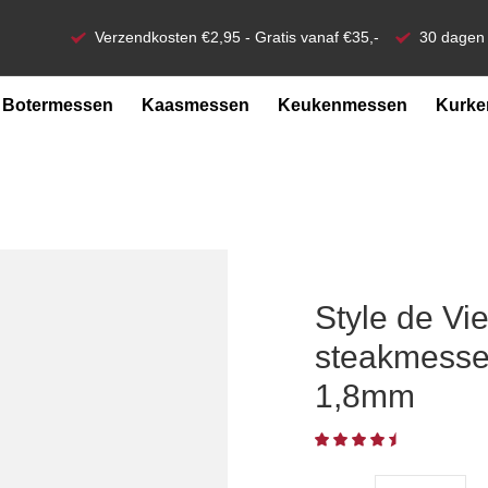
Verzendkosten €2,95 - Gratis vanaf €35,-
30 dagen 
Botermessen
Kaasmessen
Keukenmessen
Kurke
Style de Vi
steakmessen
1,8mm