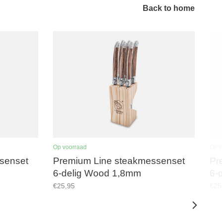
Back to home
Op voorraad
Op v
senset
Premium Line steakmessenset
Pr
6-delig Wood 1,8mm
6-
€25,95
€25