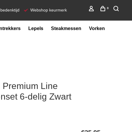
0
bedenktijd
Webshop keurmerk
ntrekkers
Lepels
Steakmessen
Vorken
e Premium Line
set 6-delig Zwart