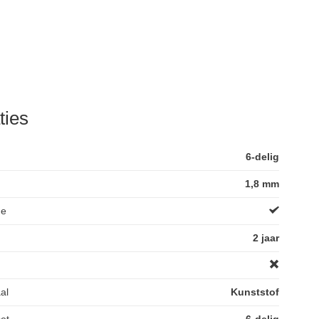
ties
6-delig
1,8 mm
de
2 jaar
al
Kunststof
et
6-delig