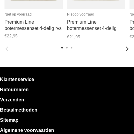
Niet op voorraad
Niet op voorraad
Ni
Premium Line
Premium Line
P
botermessenset 4-delig rvs
botermessenset 4-delig
b
tresure
p
€22,95
€21,95
€2
Klantenservice
Retourneren
Verzenden
Betaalmethoden
Sitemap
Algemene voorwaarden