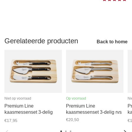
Gerelateerde producten
Back to home
Niet op voorraad
Op voorraad
Ni
Premium Line
Premium Line
P
kaasmessenset 3-delig
kaasmessenset 3-delig rvs
k
zwart
p
€20,50
€17,95
€1