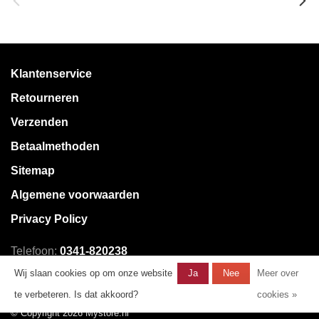
Klantenservice
Retourneren
Verzenden
Betaalmethoden
Sitemap
Algemene voorwaarden
Privacy Policy
Telefoon:
0341-820238
E-mail:
klantenservice@mystore.nl
Wij slaan cookies op om onze website
Ja
Nee
Meer over
te verbeteren. Is dat akkoord?
cookies »
© Copyright 2026 Mystore.nl