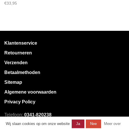
€33,95
Klantenservice
Retourneren
Verzenden
Betaalmethoden
Sitemap
Algemene voorwaarden
Privacy Policy
Telefoon:
0341-820238
E-mail:
klantenservice@mystore.nl
Wij slaan cookies op om onze website
Ja
Nee
Meer over