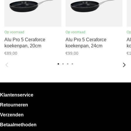
Op voorraad
Op voorraad
Op
Alu Pro 5 Ceraforce
Alu Pro 5 Ceraforce
Al
koekenpan, 20cm
koekenpan, 24cm
k
€89,00
€99,00
€1
Klantenservice
Retourneren
Verzenden
Betaalmethoden