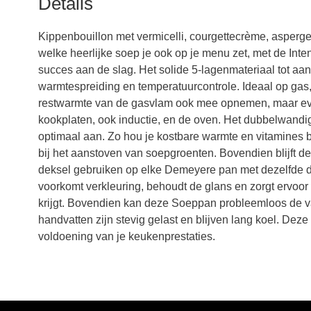
Details
Kippenbouillon met vermicelli, courgettecrème, asperg
welke heerlijke soep je ook op je menu zet, met de Int
succes aan de slag. Het solide 5-lagenmateriaal tot aa
warmtespreiding en temperatuurcontrole. Ideaal op ga
restwarmte van de gasvlam ook mee opnemen, maar eve
kookplaten, ook inductie, en de oven. Het dubbelwandige
optimaal aan. Zo hou je kostbare warmte en vitamines bet
bij het aanstoven van soepgroenten. Bovendien blijft de
deksel gebruiken op elke Demeyere pan met dezelfde d
voorkomt verkleuring, behoudt de glans en zorgt ervoor
krijgt. Bovendien kan deze Soeppan probleemloos de v
handvatten zijn stevig gelast en blijven lang koel. Dez
voldoening van je keukenprestaties.