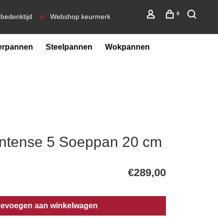
0
bedenktijd
Webshop keurmerk
erpannen
Steelpannen
Wokpannen
ntense 5 Soeppan 20 cm
€289,00
evoegen aan winkelwagen