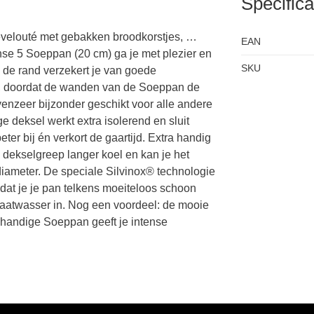
Specifica
evelouté met gebakken broodkorstjes, …
EAN
ense 5 Soeppan (20 cm) ga je met plezier en
SKU
n de rand verzekert je van goede
s, doordat de wanden van de Soeppan de
nzeer bijzonder geschikt voor alle andere
 deksel werkt extra isolerend en sluit
er bij én verkort de gaartijd. Extra handig
 dekselgreep langer koel en kan je het
iameter. De speciale Silvinox® technologie
 dat je je pan telkens moeiteloos schoon
aatwasser in. Nog een voordeel: de mooie
e handige Soeppan geeft je intense