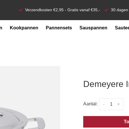
Verzendkosten €2,95 - Gratis vanaf €35,-
30 dagen 
n
Kookpannen
Pannensets
Sauspannen
Saute
Demeyere I
Aantal:
-
+
To