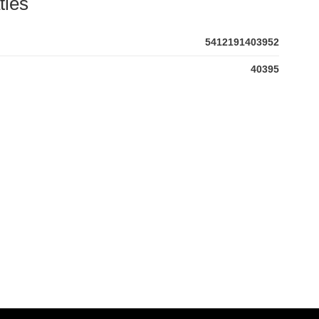
ties
5412191403952
40395