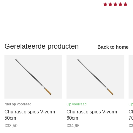
Gerelateerde producten
Back to home
Niet op voorraad
Op voorraad
Op
Churrasco spies V-vorm
Churrasco spies V-vorm
C
50cm
60cm
7
€33,50
€34,95
€3