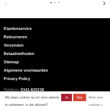
Klantenservice
Retourneren
Verzenden
Betaalmethoden
Sitemap
Algemene voorwaarden
Privacy Policy
Telefoon:
0341-820238
E-mail:
klantenservice@mystore.nl
Wij slaan cookies op om onze website
Ja
Nee
Meer over
te verbeteren. Is dat akkoord?
cookies »