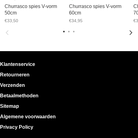
Churrasco spies V-vorm
Churrasco spies V-vorm
C
50cm
60cm
7
€33,50
€34,95
€3
Klantenservice
Retourneren
Verzenden
Betaalmethoden
Sitemap
Algemene voorwaarden
Privacy Policy