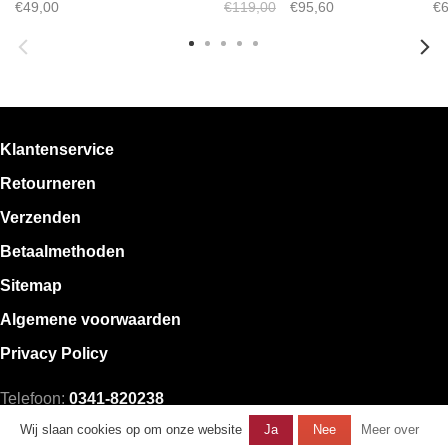
€49,00
€119,00
€95,60
€6
Klantenservice
Retourneren
Verzenden
Betaalmethoden
Sitemap
Algemene voorwaarden
Privacy Policy
Telefoon:
0341-820238
E-mail:
klantenservice@mystore.nl
Wij slaan cookies op om onze website
Ja
Nee
Meer over