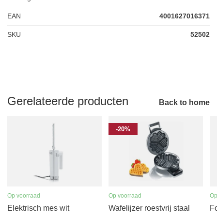
EAN
4001627016371
SKU
52502
Gerelateerde producten
Back to home
-20%
Op voorraad
Op voorraad
Op
Elektrisch mes wit
Wafelijzer roestvrij staal
F