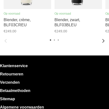
Op voorraad
Op voorraad
Op
Blender, crème,
Blender, zwart,
Bl
BLF03CREU
BLF03BLEU
B
€249,00
€249,00
€2
Klantenservice
Retourneren
Verzenden
Betaalmethoden
Sitemap
Algemene voorwaarden