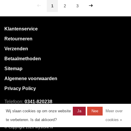
1
2
3
Klantenservice
Retourneren
Verzenden
Betaalmethoden
Sitemap
Algemene voorwaarden
Privacy Policy
Telefoon:
0341-820238
E-mail:
klantenservice@mystore.nl
Wij slaan cookies op om onze website
Ja
Nee
Meer over
te verbeteren. Is dat akkoord?
cookies »
© Copyright 2026 Mystore.nl