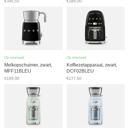
€345,55
€189,00
Op voorraad
Op voorraad
Melkopschuimer, zwart,
Koffiezetapparaat, zwart,
MFF11BLEU
DCF02BLEU
€189,00
€177,50