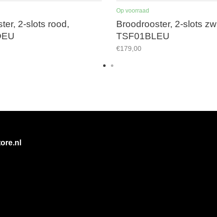
Op voorraad
ter, 2-slots rood,
Broodrooster, 2-slots zw
DEU
TSF01BLEU
€179,00
ore.nl