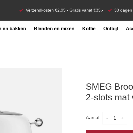
Verzendkosten €2,95 - Gratis vanaf €35,-
30 dagen 
 en bakken
Blenden en mixen
Koffie
Ontbijt
Ac
SMEG Broo
2-slots mat 
Aantal:
-
+