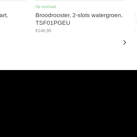
Op voorraad
O
art,
Broodrooster, 2-slots watergroen,
TSF01PGEU
€140,95
€