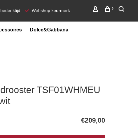
0
bedenktijd
Webshop keurmerk
cessoires
Dolce&Gabbana
drooster TSF01WHMEU
wit
€209,00