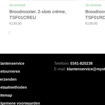
Op voorraad
Op voorraad
Broodrooster, 2-slots crème,
Broodroos
TSF01CREU
TSF01R
€139,00
€139,00
lantenservice
Telefoon:
0341-820238
E-mail:
klantenservice@myst
etourneren
erzenden
etaalmethoden
itemap
lgemene voorwaarden