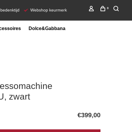
0
bedenktijd
Webshop keurmerk
cessoires
Dolce&Gabbana
essomachine
, zwart
€399,00