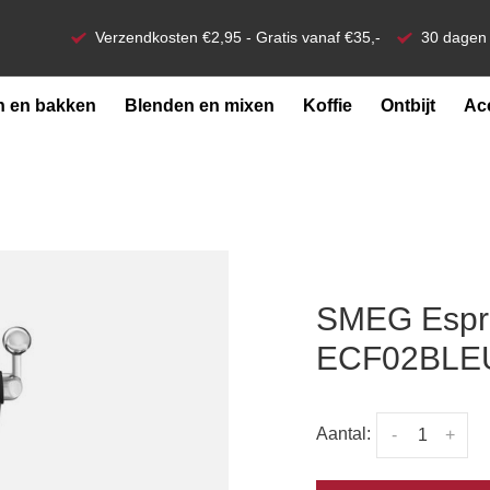
Verzendkosten €2,95 - Gratis vanaf €35,-
30 dagen 
 en bakken
Blenden en mixen
Koffie
Ontbijt
Ac
SMEG Espr
ECF02BLEU
Aantal:
-
+