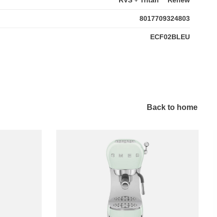
8017709324803
ECF02BLEU
Back to home