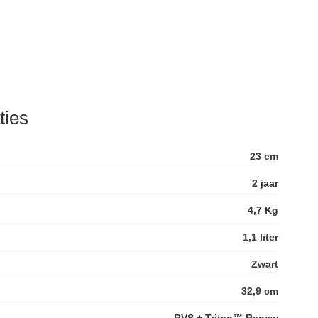
ties
23 cm
2 jaar
4,7 Kg
1,1 liter
Zwart
32,9 cm
RVS + Tritan™ Renew