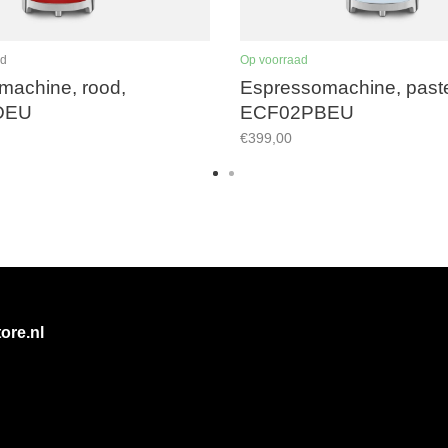
ad
Op voorraad
machine, rood,
Espressomachine, paste
DEU
ECF02PBEU
€399,00
ore.nl