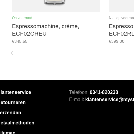
Op voorraad
Niet op voorra
Espressomachine, crème,
Espresso
ECF02CREU
ECF02R
€345,55
€399,00
lantenservice
Telefoon:
0341-820238
E-mail:
klantenservice@myst
etourneren
erzenden
etaalmethoden
itemap