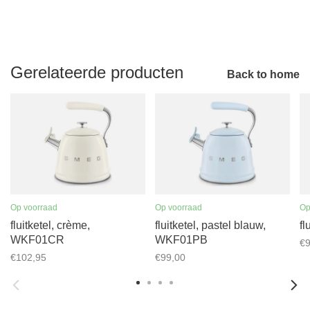
Gerelateerde producten
Back to home
Op voorraad
Op voorraad
Op
fluitketel, crème,
fluitketel, pastel blauw,
fl
WKF01CR
WKF01PB
€9
€102,95
€99,00