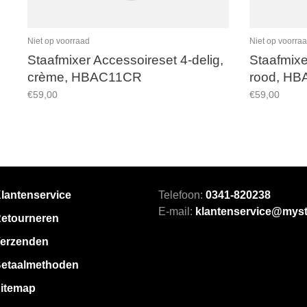
Niet op voorraad
Niet op voorra
Staafmixer Accessoireset 4-delig,
Staafmixe
crème, HBAC11CR
rood, H
€59,00
€59,00
lantenservice
Telefoon:
0341-820238
E-mail:
klantenservice@myst
etourneren
erzenden
etaalmethoden
itemap