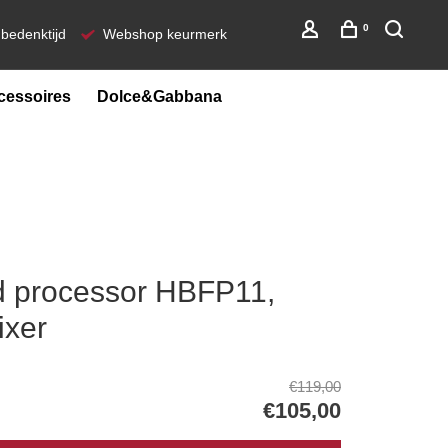
0
bedenktijd
Webshop keurmerk
cessoires
Dolce&Gabbana
 processor HBFP11,
ixer
€119,00
€105,00