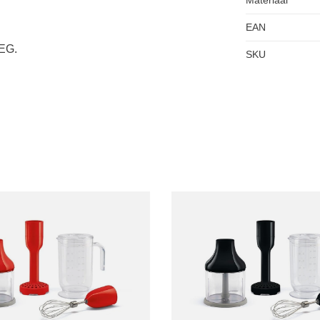
EAN
MEG.
SKU