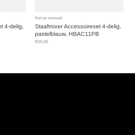
Niet op voorraad
 4-delig,
Staafmixer Accessoireset 4-delig,
pastelblauw, HBAC11PB
€59,00