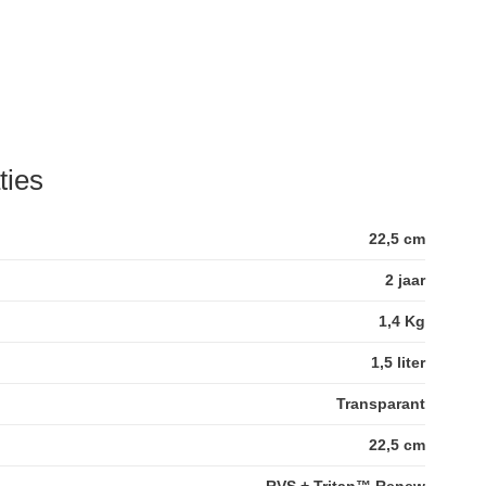
ties
22,5 cm
2 jaar
1,4 Kg
1,5 liter
Transparant
22,5 cm
RVS + Tritan™ Renew