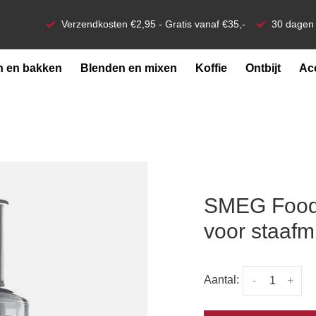
Verzendkosten €2,95 - Gratis vanaf €35,-
30 dagen 
 en bakken
Blenden en mixen
Koffie
Ontbijt
Ac
SMEG Food
voor staafm
Aantal:
-
+