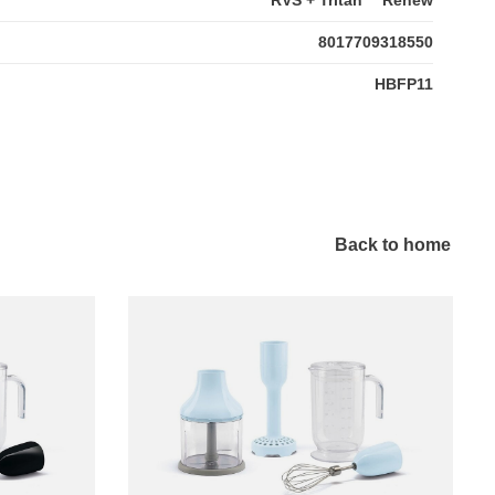
8017709318550
HBFP11
Back to home