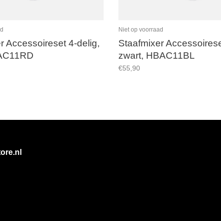
ad
Niet op voorraad
r Accessoireset 4-delig,
Staafmixer Accessoireset
BAC11RD
zwart, HBAC11BL
€55,90
ore.nl