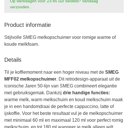
Op werkdagen voor 23:45 uur besteld? Vandaag
verzonden.
Product informatie
Stijlvolle SMEG melkopschuimer voor romige warme of
koude melkfoam.
Details
Til je koffiemoment naar een hoger niveau met de
SMEG
MFF02 melkopschuimer
. Dit retrodesign-apparaat uit de
iconische Jaren 50-lijn van SMEG combineert elegantie
met gebruiksgemak. Dankzij
drie handige functies:
warme melk, warm melkschuim en koud melkschuim maak
je in een handomdraai de perfecte cappuccino, latte of
ijskoffie. Voor het beste resultaat vul je de melkopschuimer
met minimaal 60 ml en maximaal 120 ml voor perfect romig
melkschuim, en tot 180 ml wanneer je melk alleen wilt