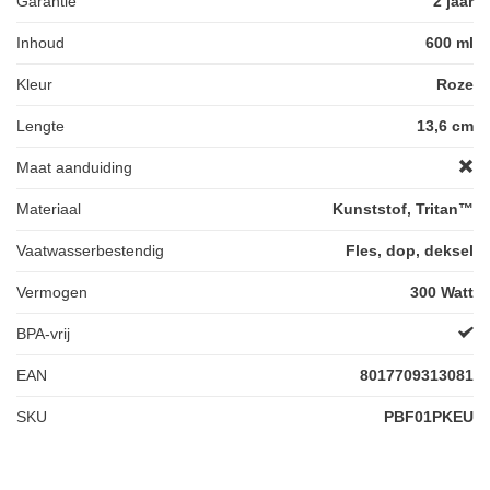
Garantie
2 jaar
Inhoud
600 ml
Kleur
Roze
Lengte
13,6 cm
Maat aanduiding
Materiaal
Kunststof, Tritan™
Vaatwasserbestendig
Fles, dop, deksel
Vermogen
300 Watt
BPA-vrij
EAN
8017709313081
SKU
PBF01PKEU