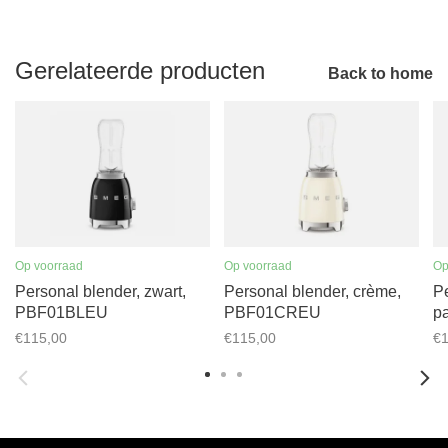
Gerelateerde producten
Back to home
Op voorraad
Op voorraad
Op
Personal blender, zwart,
Personal blender, crème,
Pe
PBF01BLEU
PBF01CREU
p
€115,00
€115,00
€1