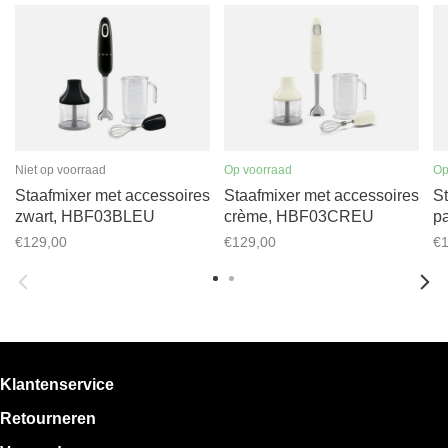
Niet op voorraad
Op voorraad
Op
Staafmixer met accessoires
Staafmixer met accessoires
St
zwart, HBF03BLEU
crème, HBF03CREU
p
€129,00
€129,00
€1
Klantenservice
Retourneren