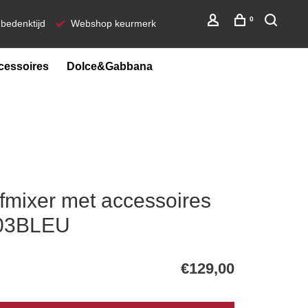
0
bedenktijd
Webshop keurmerk
cessoires
Dolce&Gabbana
mixer met accessoires
F03BLEU
€129,00