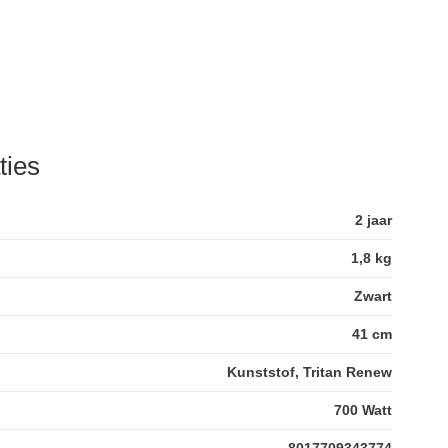
ties
2 jaar
1,8 kg
Zwart
41 cm
Kunststof, Tritan Renew
700 Watt
8017709343774