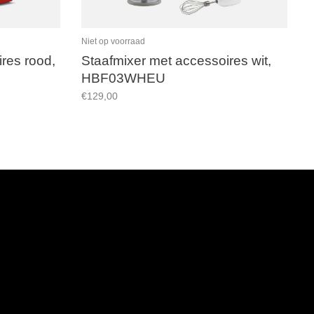
Niet op voorraad
res rood,
Staafmixer met accessoires wit,
HBF03WHEU
€129,00