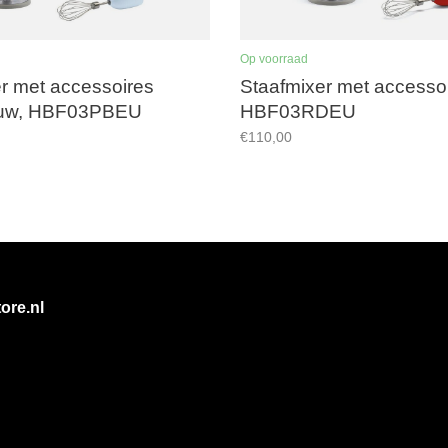
Op voorraad
r met accessoires
Staafmixer met accessoi
auw, HBF03PBEU
HBF03RDEU
€110,00
ore.nl