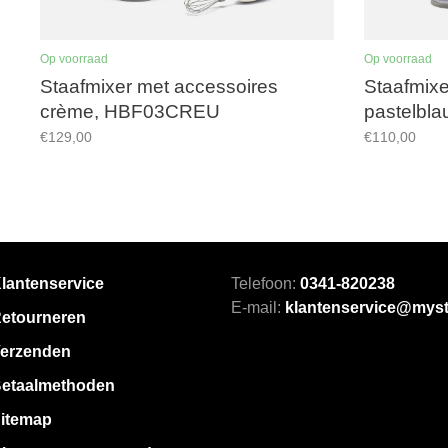
Op voorraad
Op voorraad
Staafmixer met accessoires
Staafmixe
crème, HBF03CREU
pastelbl
€129,00
€110,00
lantenservice
Telefoon:
0341-820238
E-mail:
klantenservice@myst
etourneren
erzenden
etaalmethoden
itemap