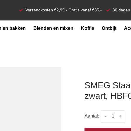
Verzendkosten €2,95 - Gratis vanaf €35,-
30 dagen 
 en bakken
Blenden en mixen
Koffie
Ontbijt
Ac
SMEG Staaf
zwart, HB
Aantal:
-
+