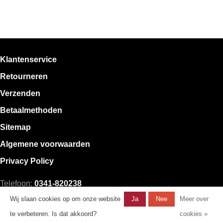
Klantenservice
Retourneren
Verzenden
Betaalmethoden
Sitemap
Algemene voorwaarden
Privacy Policy
Telefoon:
0341-820238
E-mail:
klantenservice@mystore.nl
Wij slaan cookies op om onze website
Ja
Nee
Meer over
te verbeteren. Is dat akkoord?
cookies »