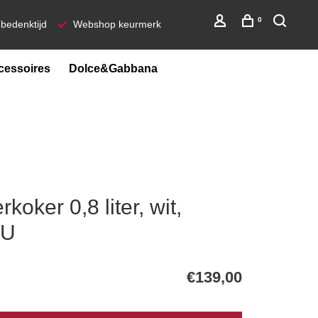
0
bedenktijd
Webshop keurmerk
cessoires
Dolce&Gabbana
oker 0,8 liter, wit,
EU
€139,00