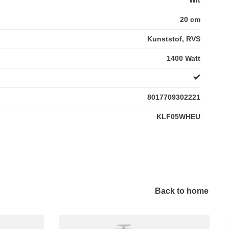
20 cm
Kunststof, RVS
1400 Watt
8017709302221
KLF05WHEU
Back to home