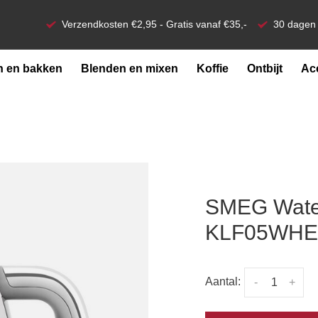
Verzendkosten €2,95 - Gratis vanaf €35,-
30 dagen 
 en bakken
Blenden en mixen
Koffie
Ontbijt
Ac
SMEG Waterk
KLF05WH
Aantal:
-
+