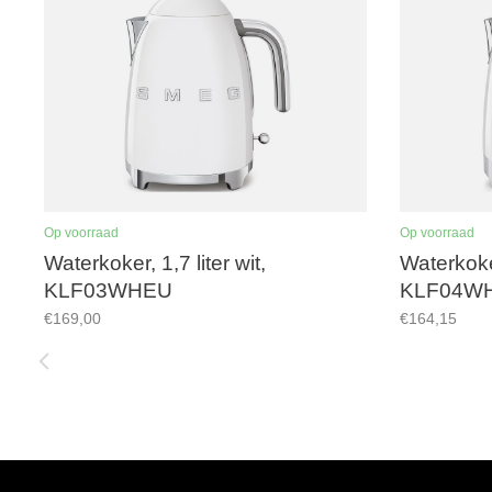
Op voorraad
Op voorraad
Waterkoker, 1,7 liter wit,
Waterkoker
KLF03WHEU
KLF04W
€169,00
€164,15