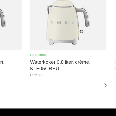
Op voorraad
O
rt,
Waterkoker 0,8 liter, crème,
KLF05CREU
€139,00
€