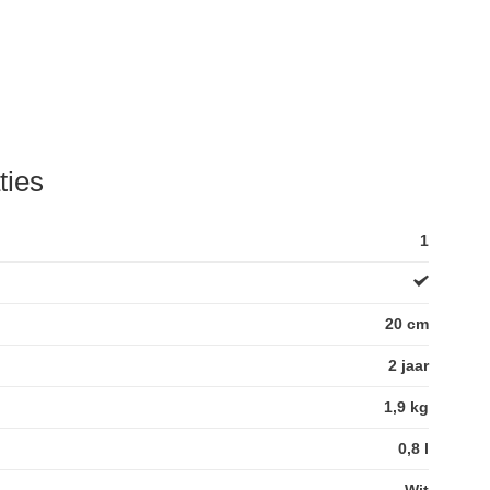
ties
1
20 cm
2 jaar
1,9 kg
0,8 l
Wit