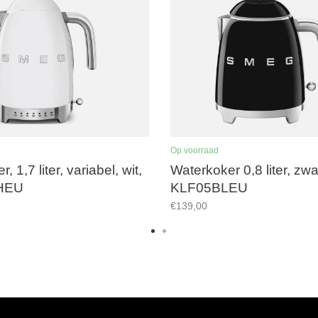
Op voorraad
, 1,7 liter, variabel, wit,
Waterkoker 0,8 liter, zwa
HEU
KLF05BLEU
€139,00