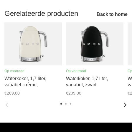
Gerelateerde producten
Back to home
Op voorraad
Op voorraad
Op
Waterkoker, 1,7 liter,
Waterkoker, 1,7 liter,
Wa
variabel, crème,
variabel, zwart,
va
KLF04CREU
KLF04BLEU
K
€209,00
€209,00
€2