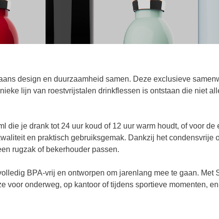
taliaans design en duurzaamheid samen. Deze exclusieve samenw
ke lijn van roestvrijstalen drinkflessen is ontstaan die niet al
l die je drank tot 24 uur koud of 12 uur warm houdt, of voor de 
 kwaliteit en praktisch gebruiksgemak. Dankzij het condensvrije o
 een rugzak of bekerhouder passen.
 volledig BPA-vrij en ontworpen om jarenlang mee te gaan. Met S
ze voor onderweg, op kantoor of tijdens sportieve momenten, en l