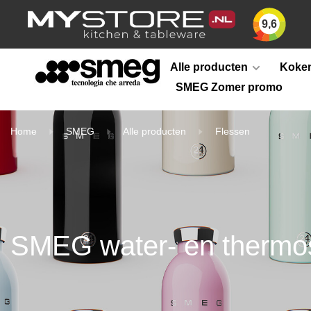
9,6
Alle producten
Koken
SMEG Zomer promo
Home
SMEG
Alle producten
Flessen
SMEG water- en thermo