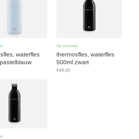
ad
Op voorraad
sfles, waterfles
thermosfles, waterfles
pastelblauw
500ml zwart
€49,00
ad