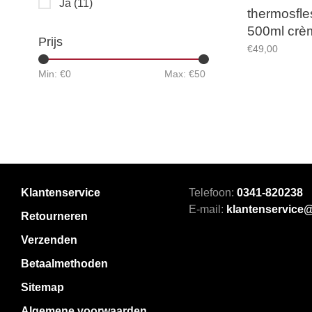
Ja
(11)
thermosfle
500ml crè
Prijs
€49,00
Min: €
0
Max: €
50
Klantenservice
Telefoon:
0341-820238
E-mail:
klantenservice
Retourneren
Verzenden
Betaalmethoden
Sitemap
Algemene voorwaarden