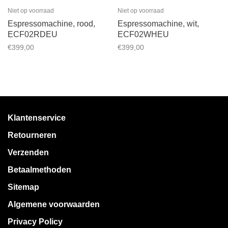
Niet op voorraad
Niet op voorraad
Espressomachine, rood,
Espressomachine, wit,
ECF02RDEU
ECF02WHEU
€399,00
€399,00
Klantenservice
Retourneren
Verzenden
Betaalmethoden
Sitemap
Algemene voorwaarden
Privacy Policy