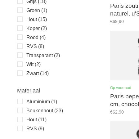
Grijs
(18)
Paris zout
Groen
(1)
naturel, u'S
Hout
(15)
maalwerk
€69,90
Koper
(2)
Rood
(4)
RVS
(8)
Transparant
(2)
Wit
(2)
Zwart
(14)
Op voorraad
Materiaal
Paris pep
Aluminium
(1)
cm, choco
Beukenhout
(33)
€62,90
Hout
(11)
RVS
(9)