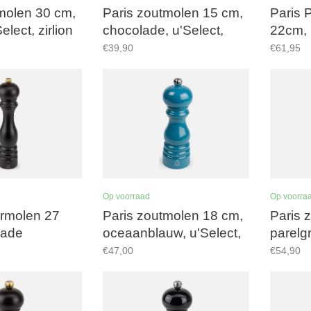
molen 30 cm,
Paris zoutmolen 15 cm,
Paris 
elect, zirlion
chocolade, u'Select,
22cm,
zirlion maalwerk
€39,90
€61,95
Op voorraad
Op voorra
ermolen 27
Paris zoutmolen 18 cm,
Paris 
lade
oceaanblauw, u'Select,
parelgr
zirlion maalwerk
zirlio
€47,00
€54,90