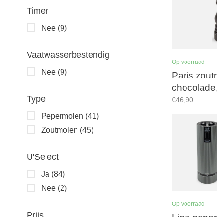
Timer
Nee
(9)
Vaatwasserbestendig
Op voorraad
Nee
(9)
Paris zout
chocolade,
Type
zirlion ma
€46,90
Pepermolen
(41)
Zoutmolen
(45)
U'Select
Ja
(84)
Nee
(2)
Op voorraad
Prijs