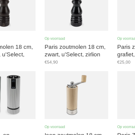
Op voorraad
Op voorra
molen 18 cm,
Paris zoutmolen 18 cm,
Paris 
 u'Select,
zwart, u'Select, zirlion
grafiet
alwerk
maalwerk
maalw
€54,90
€25,00
Op voorraad
Op voorra