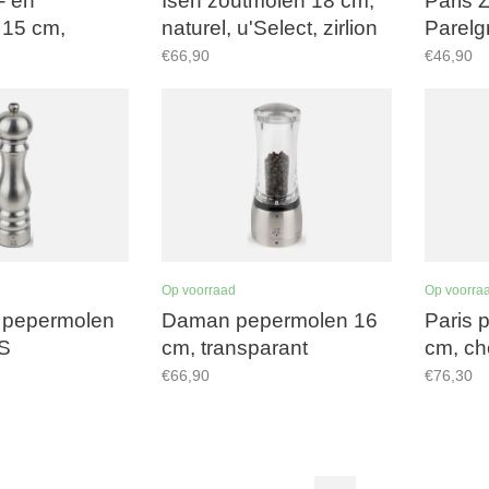
- en
Isen zoutmolen 18 cm,
Paris 
 15 cm,
naturel, u'Select, zirlion
Parelgr
 u'Select,
maalwerk
€66,90
€46,90
alwerk
Op voorraad
Op voorra
f pepermolen
Daman pepermolen 16
Paris 
S
cm, transparant
cm, ch
€66,90
€76,30