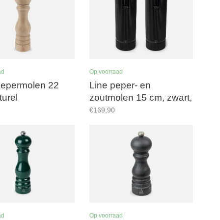
ad
Op voorraad
pepermolen 22
Line peper- en
turel
zoutmolen 15 cm, zwart,
u'Select, zirlion
€169,90
maalwerk
ad
Op voorraad