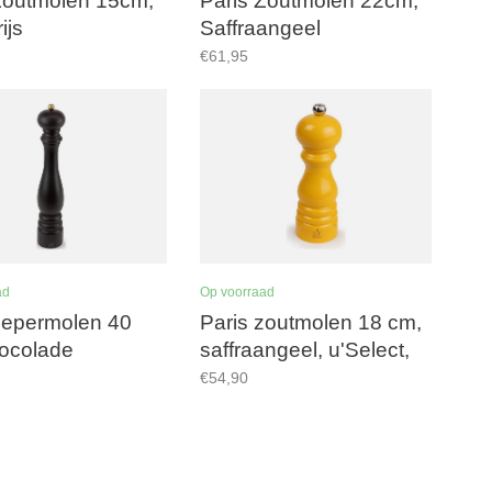
Zoutmolen 15cm,
Paris Zoutmolen 22cm,
ijs
Saffraangeel
€61,95
ad
Op voorraad
pepermolen 40
Paris zoutmolen 18 cm,
ocolade
saffraangeel, u'Select,
zirlion maalwerk
€54,90