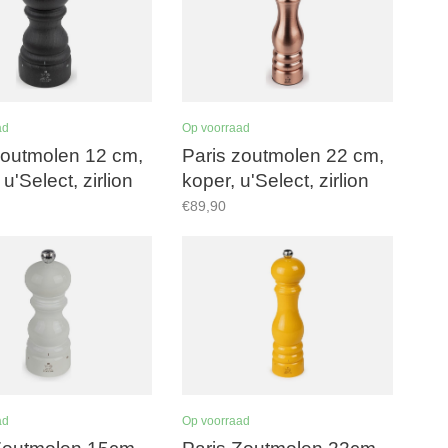
ad
Op voorraad
zoutmolen 12 cm,
Paris zoutmolen 22 cm,
, u'Select, zirlion
koper, u'Select, zirlion
erk
maalwerk
€89,90
ad
Op voorraad