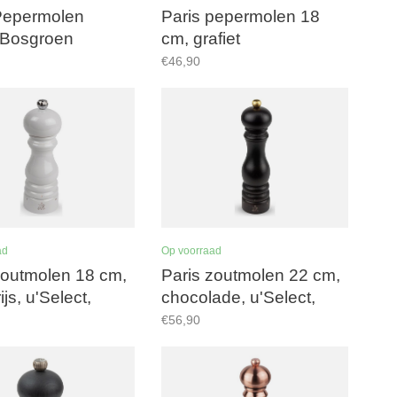
Pepermolen
Paris pepermolen 18
 Bosgroen
cm, grafiet
€46,90
ad
Op voorraad
zoutmolen 18 cm,
Paris zoutmolen 22 cm,
ijs, u'Select,
chocolade, u'Select,
n maalwerk
zirlion maalwerk
€56,90