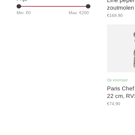
Line peper
zoutmolen
Min: €
0
Max: €
200
aluminium,
€169,90
zirlion ma
Op voorraad
Paris Che
22 cm, RV
€74,90