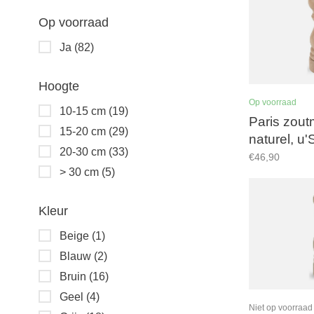
Op voorraad
Ja
(82)
Hoogte
Op voorraad
10-15 cm
(19)
Paris zout
15-20 cm
(29)
naturel, u'S
20-30 cm
(33)
maalwerk
€46,90
> 30 cm
(5)
Kleur
Beige
(1)
Blauw
(2)
Bruin
(16)
Geel
(4)
Niet op voorraad