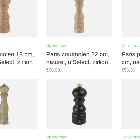
Op voorraad
Op voorra
molen 18 cm,
Paris zoutmolen 22 cm,
Paris 
elect, zirlion
naturel, u'Select, zirlion
cm, na
maalwerk
€56,90
€56,90
Op voorraad
Op voorra