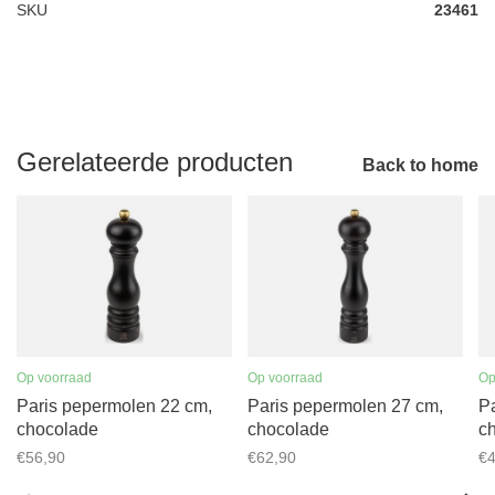
SKU
23461
Gerelateerde producten
Back to home
Op voorraad
Op voorraad
Op
Paris pepermolen 22 cm,
Paris pepermolen 27 cm,
P
chocolade
chocolade
c
€56,90
€62,90
€4