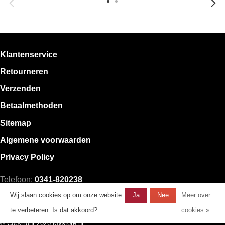
Klantenservice
Retourneren
Verzenden
Betaalmethoden
Sitemap
Algemene voorwaarden
Privacy Policy
Telefoon:
0341-820238
E-mail:
klantenservice@mystore.nl
Wij slaan cookies op om onze website
Ja
Nee
Meer over
te verbeteren. Is dat akkoord?
cookies »
© Copyright 2026 Mystore.nl