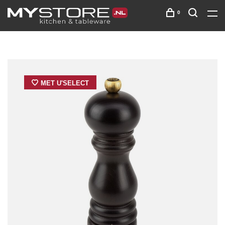
0
MET U'SELECT