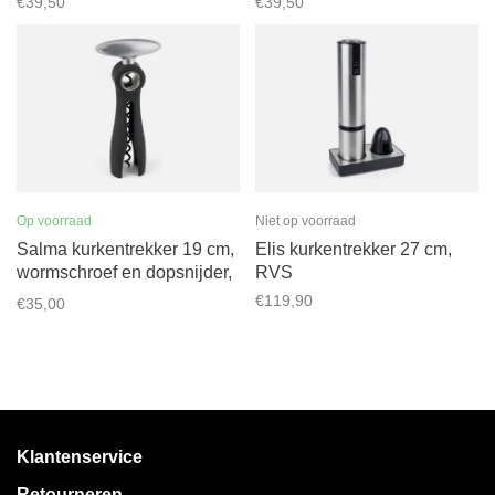
€39,50
€39,50
Op voorraad
Niet op voorraad
Salma kurkentrekker 19 cm,
Elis kurkentrekker 27 cm,
wormschroef en dopsnijder,
RVS
zwart
€119,90
€35,00
Klantenservice
Retourneren