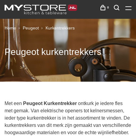
0
Home
Peugeot
Kurkentrekkers
Peugeot kurkentrekkers
Met een
Peugeot Kurkentrekker
ontkurk je iedere fles
met gemak. Van elektrische openers tot kelnersmessen,
ieder type kurkentrekker is in het assortiment te vinden. De
kurkentrekkers van dit merk zijn gemaakt van verschillende
hoogwaardige materialen en voor de echte wijnliefhebber.