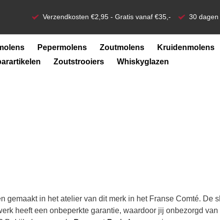
Verzendkosten €2,95 - Gratis vanaf €35,-
30 dagen 
molens
Pepermolens
Zoutmolens
Kruidenmolens
barartikelen
Zoutstrooiers
Whiskyglazen
en gemaakt in het atelier van dit merk in het Franse Comté. D
werk heeft een onbeperkte garantie, waardoor jij onbezorgd va