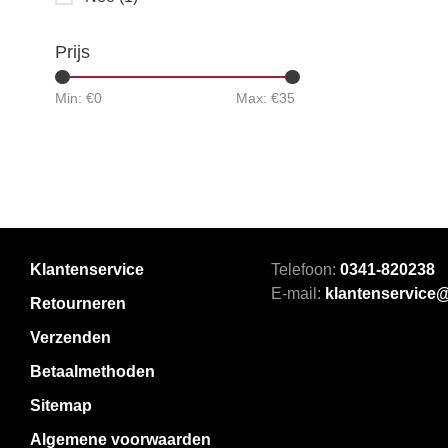
Prijs
Min: €
0
Max: €
35
Klantenservice
Telefoon:
0341-820238
E-mail:
klantenservice
Retourneren
Verzenden
Betaalmethoden
Sitemap
Algemene voorwaarden