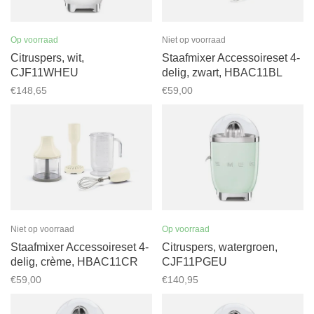
Op voorraad
Niet op voorraad
Citruspers, wit,
Staafmixer Accessoireset 4-
CJF11WHEU
delig, zwart, HBAC11BL
€148,65
€59,00
Niet op voorraad
Op voorraad
Staafmixer Accessoireset 4-
Citruspers, watergroen,
delig, crème, HBAC11CR
CJF11PGEU
€59,00
€140,95