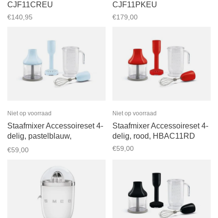
CJF11CREU
CJF11PKEU
€140,95
€179,00
Niet op voorraad
Niet op voorraad
Staafmixer Accessoireset 4-
Staafmixer Accessoireset 4-
delig, pastelblauw,
delig, rood, HBAC11RD
HBAC11PB
€59,00
€59,00