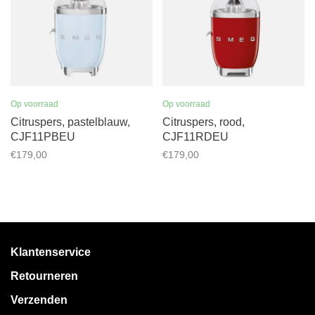
Op voorraad
Op voorraad
Citruspers, pastelblauw,
Citruspers, rood,
CJF11PBEU
CJF11RDEU
€179,00
€179,00
Klantenservice
Retourneren
Verzenden