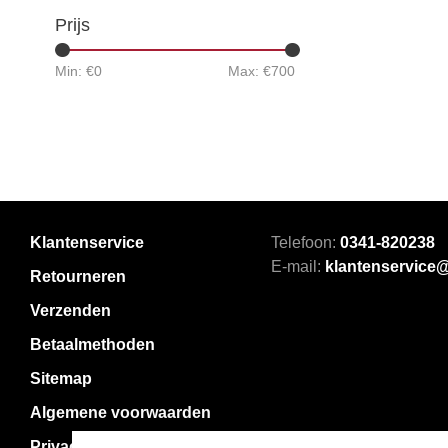
Prijs
Min: €
0
Max: €
700
Klantenservice
Telefoon:
0341-820238
E-mail:
klantenservice
Retourneren
Verzenden
Betaalmethoden
Sitemap
Algemene voorwaarden
Privacy Policy