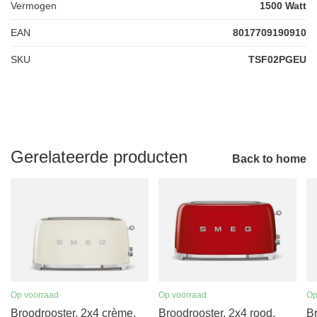
Vermogen
1500 Watt
EAN
8017709190910
SKU
TSF02PGEU
Gerelateerde producten
Back to home
Op voorraad
Op voorraad
Op
Broodrooster, 2x4 crème,
Broodrooster, 2x4 rood,
Br