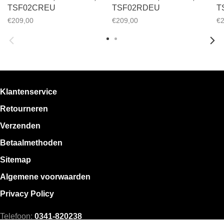
TSF02CREU
TSF02RDEU
T
€209,00
€209,00
€2
Klantenservice
Retourneren
Verzenden
Betaalmethoden
Sitemap
Algemene voorwaarden
Privacy Policy
Telefoon:
0341-820238