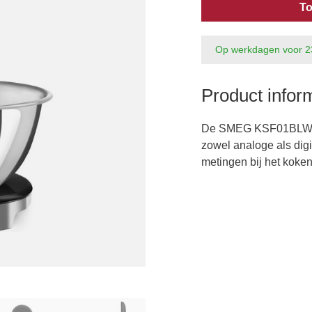
To
Op werkdagen voor 2
Product infor
De SMEG KSF01BLWW 
zowel analoge als digi
metingen bij het koke