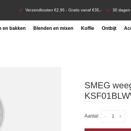
Verzendkosten €2,95 - Gratis vanaf €35,-
30 dagen 
 en bakken
Blenden en mixen
Koffie
Ontbijt
Ac
SMEG weegs
KSF01BL
Aantal:
-
+