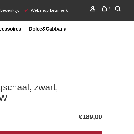
0
bedenktijd
Webshop keurmerk
cessoires
Dolce&Gabbana
chaal, zwart,
WW
€189,00