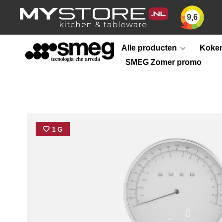
9,6
Alle producten
Koken
SMEG Zomer promo
1 G