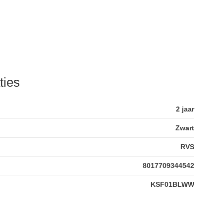
ties
2 jaar
Zwart
RVS
8017709344542
KSF01BLWW