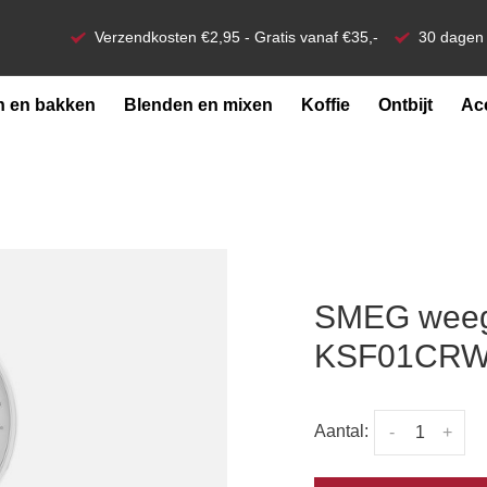
Verzendkosten €2,95 - Gratis vanaf €35,-
30 dagen 
 en bakken
Blenden en mixen
Koffie
Ontbijt
Ac
SMEG weegs
KSF01CR
Aantal:
-
+