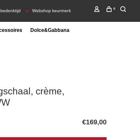
0
bedenktijd
Webshop keurmerk
cessoires
Dolce&Gabbana
chaal, crème,
WW
€169,00