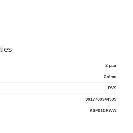
ties
2 jaar
Crème
RVS
8017709344535
KSF01CRWW