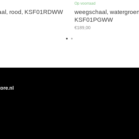
Op voorraad
aal, rood, KSF01RDWW
weegschaal, watergroen
KSF01PGWW
€189,00
ore.nl