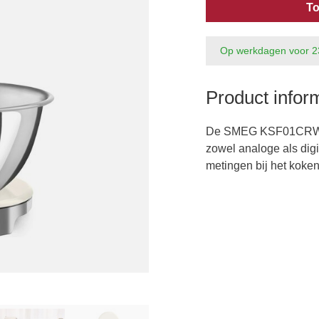
To
Op werkdagen voor 2
Product infor
De SMEG KSF01CRWW 
zowel analoge als digi
metingen bij het koke