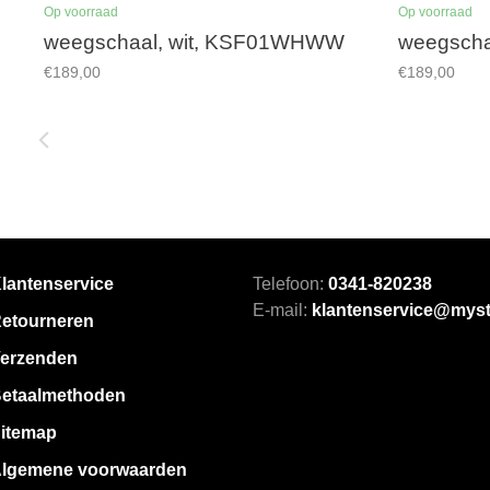
Op voorraad
Op voorraad
weegschaal, wit, KSF01WHWW
weegsch
€189,00
€189,00
lantenservice
Telefoon:
0341-820238
E-mail:
klantenservice@myst
etourneren
erzenden
etaalmethoden
itemap
lgemene voorwaarden