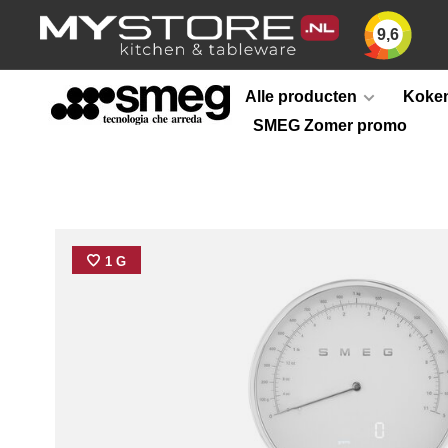
9,6
Alle producten
Koken
SMEG Zomer promo
1 G