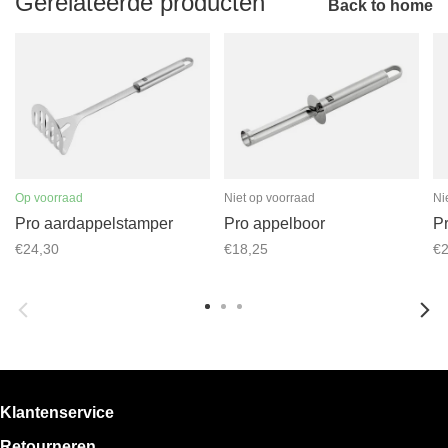
Gerelateerde producten
Back to home
Op voorraad
Niet op voorraad
Ni
Pro aardappelstamper
Pro appelboor
Pr
€24,30
€18,25
€2
Klantenservice
Retourneren