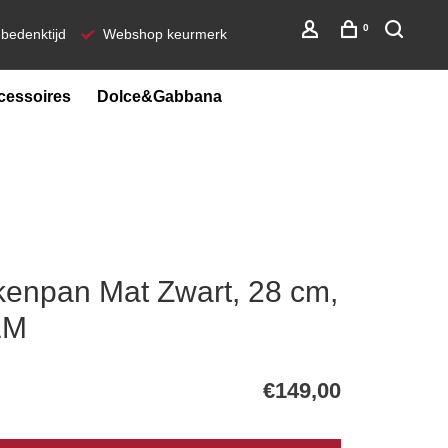
0
bedenktijd
Webshop keurmerk
cessoires
Dolce&Gabbana
npan Mat Zwart, 28 cm,
LM
€149,00