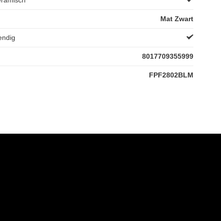
Mat Zwart
endig
8017709355999
FPF2802BLM