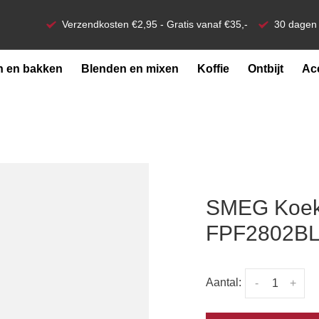
Verzendkosten €2,95 - Gratis vanaf €35,-
30 dagen 
 en bakken
Blenden en mixen
Koffie
Ontbijt
Ac
SMEG Koeke
FPF2802B
Aantal:
-
+