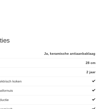
ties
Ja, keramische antiaanbaklaag
28 cm
2 jaar
ektrisch koken
asfornuis
ductie
eramisch