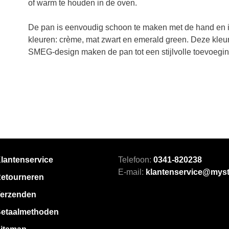
of warm te houden in de oven.
De pan is eenvoudig schoon te maken met de hand en in 
kleuren: crème, mat zwart en emerald green. Deze kle
SMEG-design maken de pan tot een stijlvolle toevoegin
lantenservice
Telefoon:
0341-820238
E-mail:
klantenservice@myst
etourneren
erzenden
etaalmethoden