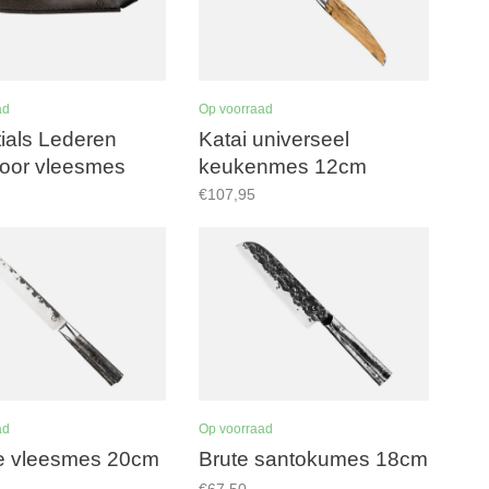
ad
Op voorraad
ials Lederen
Katai universeel
oor vleesmes
keukenmes 12cm
€107,95
ad
Op voorraad
e vleesmes 20cm
Brute santokumes 18cm
€67,50