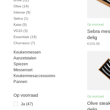
Brute
(11)
Olive
(14)
Intense
(9)
Sebra
(1)
Katai
(5)
Op voorraad
Sebra mes
VG10
(3)
delig
Essentials
(19)
Churrasco
(7)
€159,95
Keukenmessen
Aanzetstalen
Spiezen
Messenset
Keukenmesaccessoires
Pannen
Op voorraad
Op voorraad
Olive stea
Ja
(47)
delig