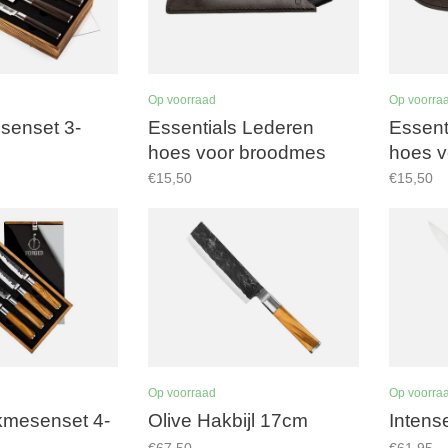
Op voorraad
Op voorra
senset 3-
Essentials Lederen
Essent
hoes voor broodmes
hoes v
€15,50
€15,50
Op voorraad
Op voorra
kmesenset 4-
Olive Hakbijl 17cm
Intens
€67,50
€61,95