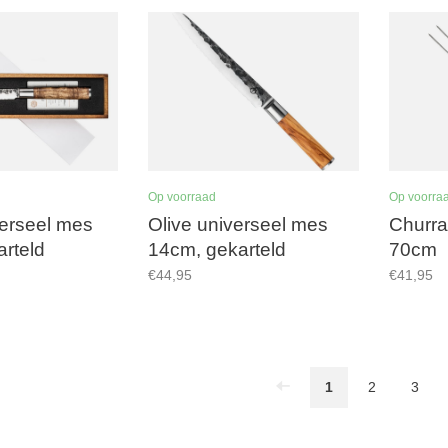
Op voorraad
Op voorra
erseel mes
Olive universeel mes
Churra
rteld
14cm, gekarteld
70cm
€44,95
€41,95
1
2
3