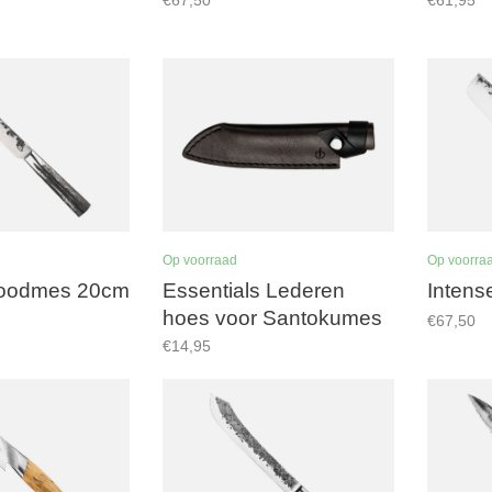
Op voorraad
Op voorra
roodmes 20cm
Essentials Lederen
Inten
hoes voor Santokumes
€67,50
14cm
€14,95