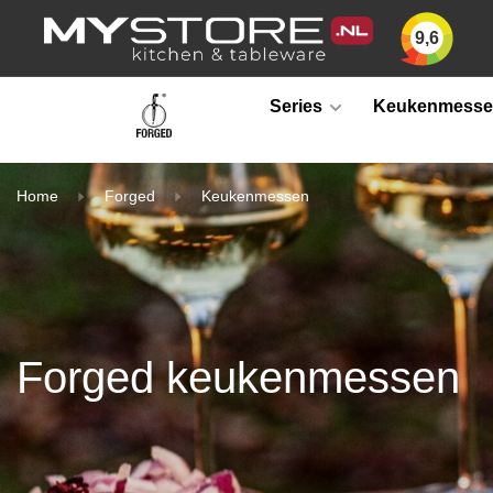
9,6
Series
Keukenmess
Home
Forged
Keukenmessen
Forged keukenmessen