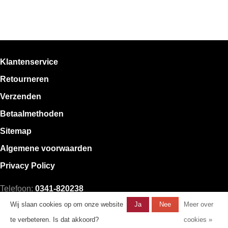
Klantenservice
Retourneren
Verzenden
Betaalmethoden
Sitemap
Algemene voorwaarden
Privacy Policy
Telefoon:
0341-820238
E-mail:
klantenservice@mystore.nl
Wij slaan cookies op om onze website
Ja
Nee
Meer over
te verbeteren. Is dat akkoord?
cookies »