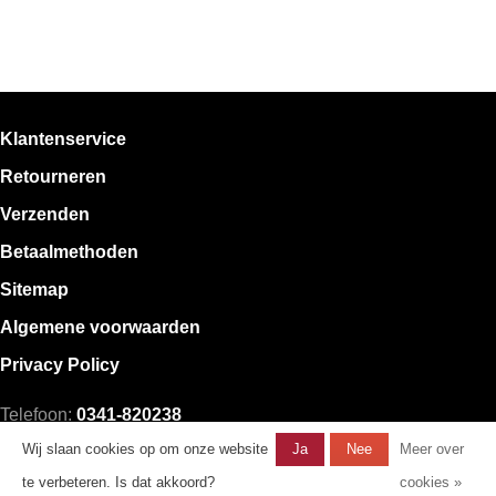
Klantenservice
Retourneren
Verzenden
Betaalmethoden
Sitemap
Algemene voorwaarden
Privacy Policy
Telefoon:
0341-820238
E-mail:
klantenservice@mystore.nl
Wij slaan cookies op om onze website
Ja
Nee
Meer over
te verbeteren. Is dat akkoord?
cookies »