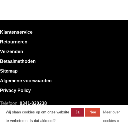
Klantenservice
Retourneren
Verzenden
Betaalmethoden
Sitemap
Algemene voorwaarden
Privacy Policy
Telefoon:
0341-820238
E-mail:
klantenservice@mystore.nl
Wij slaan cookies op om onze website
Ja
Nee
Meer over
te verbeteren. Is dat akkoord?
cookies »