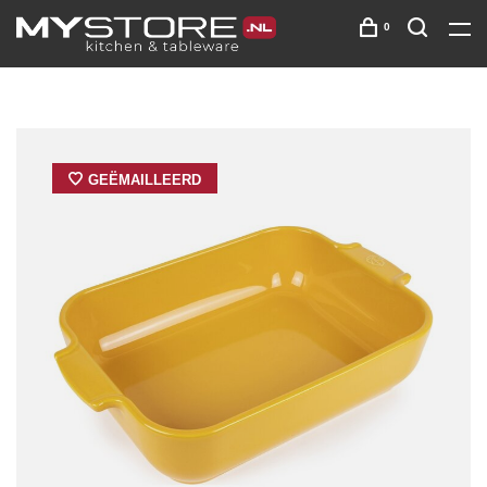
0
GEËMAILLEERD