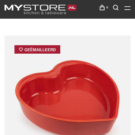
0
GEËMAILLEERD